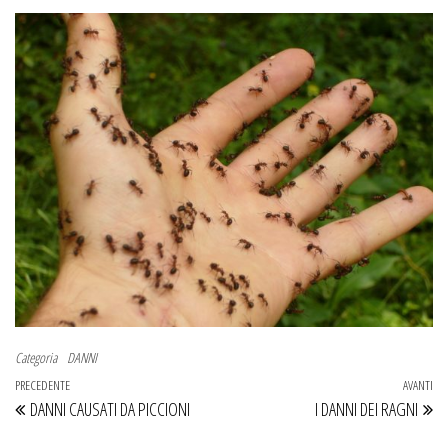
Categoria
DANNI
Navigazione articoli
Articolo precedente
PRECEDENTE
AVANTI
Ar
DANNI CAUSATI DA PICCIONI
I DANNI DEI RAGNI