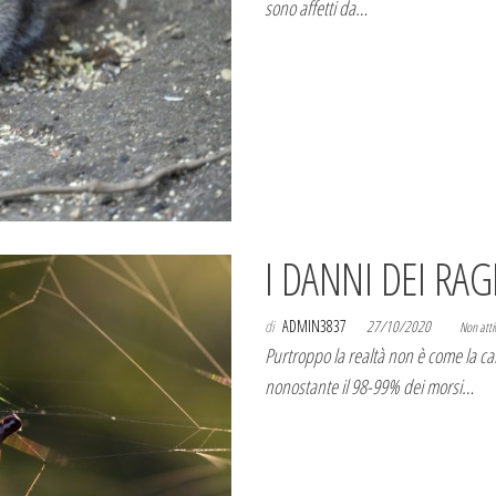
sono affetti da…
I DANNI DEI RAG
di
ADMIN3837
27/10/2020
Non atti
Purtroppo la realtà non è come la ca
nonostante il 98-99% dei morsi…