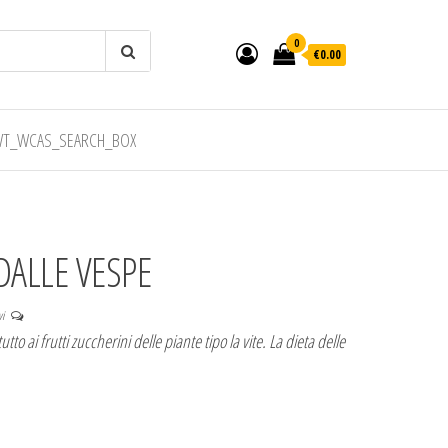
0
€0.00
T_WCAS_SEARCH_BOX
DALLE VESPE
vi
to ai frutti zuccherini delle piante tipo la vite. La dieta delle