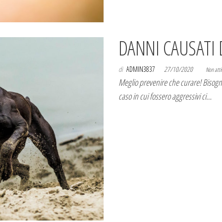
DANNI CAUSATI 
di
ADMIN3837
27/10/2020
Non atti
Meglio prevenire che curare! Bisogna
caso in cui fossero aggressivi ci…