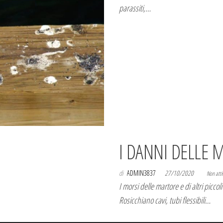
parassiti,…
I DANNI DELLE 
di
ADMIN3837
27/10/2020
Non atti
I morsi delle martore e di altri picco
Rosicchiano cavi, tubi flessibili…