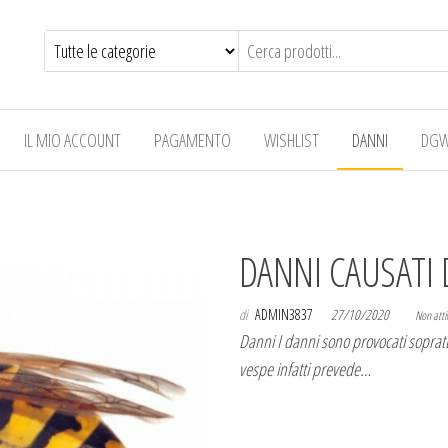
IL MIO ACCOUNT
PAGAMENTO
WISHLIST
DANNI
DGW
DANNI CAUSATI 
di
ADMIN3837
27/10/2020
Non atti
Danni I danni sono provocati soprattut
vespe infatti prevede…