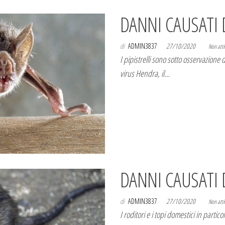
DANNI CAUSATI D
di
ADMIN3837
27/10/2020
Non atti
I pipistrelli sono sotto osservazione 
virus Hendra, il…
DANNI CAUSATI 
di
ADMIN3837
27/10/2020
Non atti
I roditori e i topi domestici in partic