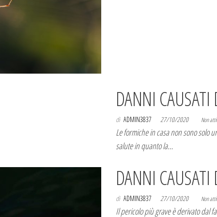
DANNI CAUSATI
di
ADMIN3837
27/10/2020
Non atti
Le formiche in casa non sono solo u
salute in quanto la…
DANNI CAUSATI 
di
ADMIN3837
27/10/2020
Non atti
Il pericolo più grave è derivato dal f