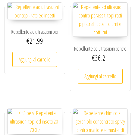
Repellente ad ultrasuoni per
€
21.99
topi, ratti ed insetti
Repellente ad ultrasuoni contro
€
36.21
parassiti topi ratti pipistrelli
Aggiungi al carrello
uccelli diurni e notturni
Aggiungi al carrello