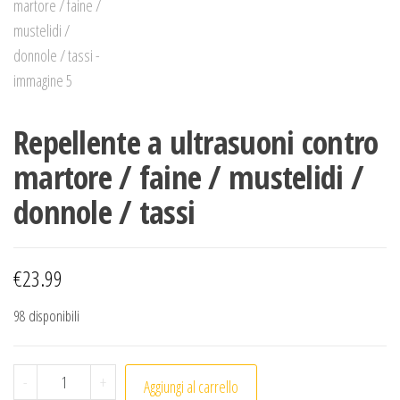
Repellente a ultrasuoni contro
martore / faine / mustelidi /
donnole / tassi
€
23.99
98 disponibili
Repellente a ultrasuoni contro martore / faine / musteli
-
+
Aggiungi al carrello