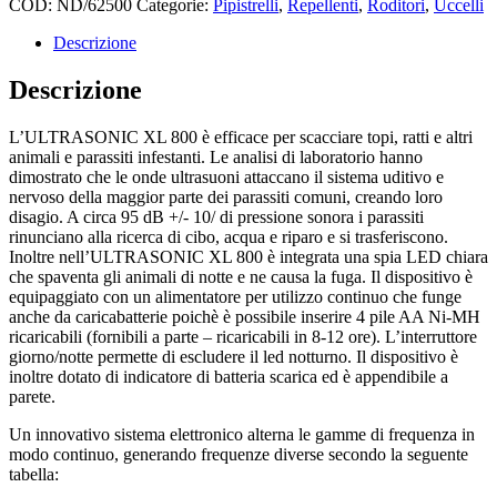
COD:
ND/62500
Categorie:
Pipistrelli
,
Repellenti
,
Roditori
,
Uccelli
contro
parassiti
Descrizione
topi
ratti
Descrizione
pipistrelli
uccelli
L’ULTRASONIC XL 800 è efficace per scacciare topi, ratti e altri
diurni
animali e parassiti infestanti. Le analisi di laboratorio hanno
e
dimostrato che le onde ultrasuoni attaccano il sistema uditivo e
notturni
nervoso della maggior parte dei parassiti comuni, creando loro
quantità
disagio. A circa 95 dB +/- 10/ di pressione sonora i parassiti
rinunciano alla ricerca di cibo, acqua e riparo e si trasferiscono.
Inoltre nell’ULTRASONIC XL 800 è integrata una spia LED chiara
che spaventa gli animali di notte e ne causa la fuga. Il dispositivo è
equipaggiato con un alimentatore per utilizzo continuo che funge
anche da caricabatterie poichè è possibile inserire 4 pile AA Ni-MH
ricaricabili (fornibili a parte – ricaricabili in 8-12 ore). L’interruttore
giorno/notte permette di escludere il led notturno. Il dispositivo è
inoltre dotato di indicatore di batteria scarica ed è appendibile a
parete.
Un innovativo sistema elettronico alterna le gamme di frequenza in
modo continuo, generando frequenze diverse secondo la seguente
tabella: