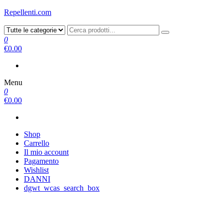
Repellenti.com
0
€0.00
Menu
0
€0.00
Shop
Carrello
Il mio account
Pagamento
Wishlist
DANNI
dgwt_wcas_search_box