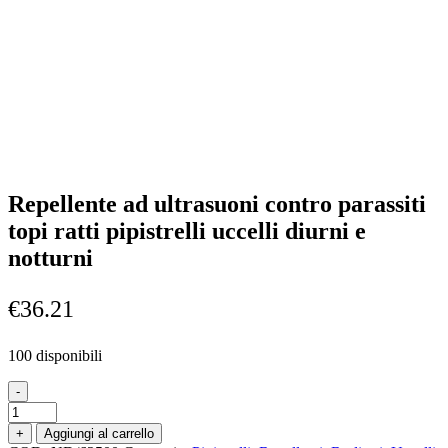
Repellente ad ultrasuoni contro parassiti
topi ratti pipistrelli uccelli diurni e
notturni
€
36.21
100 disponibili
-
Repellente
ad
+
Aggiungi al carrello
ultrasuoni