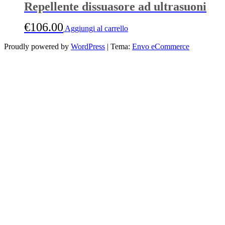
Repellente dissuasore ad ultrasuoni
per pipistrelli- versione da esterno
€
106.00
Aggiungi al carrello
Proudly powered by
WordPress
|
Tema:
Envo eCommerce