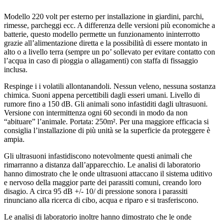
Modello 220 volt per esterno per installazione in giardini, parchi,
rimesse, parcheggi ecc. A differenza delle versioni più economiche a
batterie, questo modello permette un funzionamento ininterrotto
grazie all’alimentazione diretta e la possibilità di essere montato in
alto o a livello terra (sempre un po’ sollevato per evitare contatto con
l’acqua in caso di pioggia o allagamenti) con staffa di fissaggio
inclusa.
Respinge i i volatili allontanandoli. Nessun veleno, nessuna sostanza
chimica. Suoni appena percettibili dagli esseri umani. Livello di
rumore fino a 150 dB. Gli animali sono infastiditi dagli ultrasuoni.
Versione con intermittenza ogni 60 secondi in modo da non
“abituare” l’animale. Portata: 250m². Per una maggiore efficacia si
consiglia l’installazione di più unità se la superficie da proteggere è
ampia.
Gli ultrasuoni infastidiscono notevolmente questi animali che
rimarranno a distanza dall’apparecchio. Le analisi di laboratorio
hanno dimostrato che le onde ultrasuoni attaccano il sistema uditivo
e nervoso della maggior parte dei parassiti comuni, creando loro
disagio. A circa 95 dB +/- 10/ di pressione sonora i parassiti
rinunciano alla ricerca di cibo, acqua e riparo e si trasferiscono.
Le analisi di laboratorio inoltre hanno dimostrato che le onde