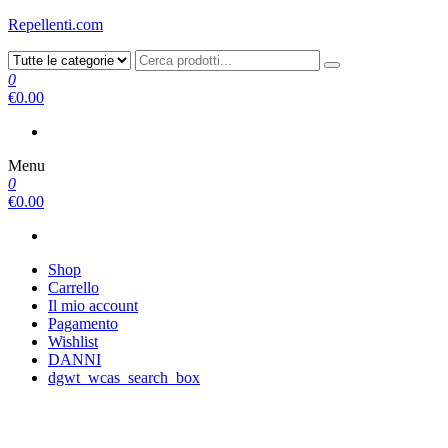
Repellenti.com
0
€0.00
Menu
0
€0.00
Shop
Carrello
Il mio account
Pagamento
Wishlist
DANNI
dgwt_wcas_search_box