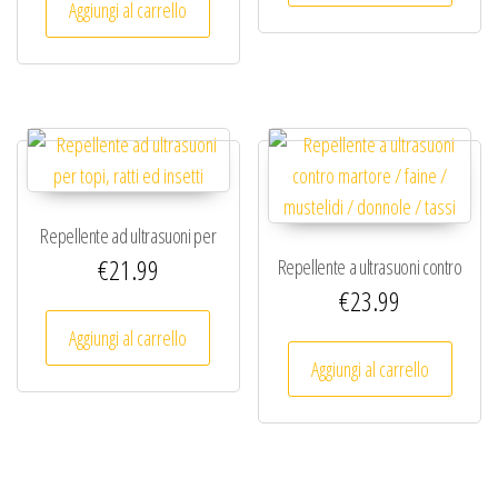
Aggiungi al carrello
Repellente ad ultrasuoni per
€
21.99
Repellente a ultrasuoni contro
topi, ratti ed insetti
€
23.99
martore / faine / mustelidi /
donnole / tassi
Aggiungi al carrello
Aggiungi al carrello