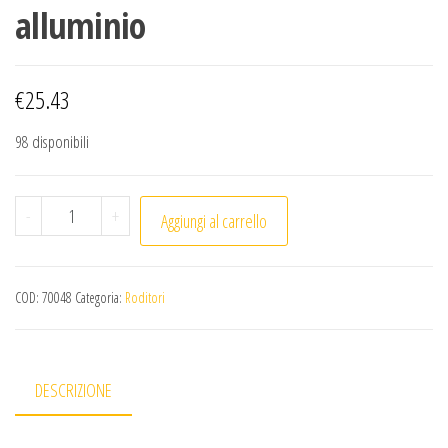
alluminio
€
25.43
98 disponibili
Dissuasore anti-arvicole in alluminio quantità
-
+
Aggiungi al carrello
COD:
70048
Categoria:
Roditori
DESCRIZIONE